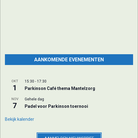
Bob Berkemeier - dirigent/pianist
AANKOMENDE EVENEMENTEN
OKT
15:30
-
17:30
1
Parkinson Café thema Mantelzorg
NOV
Gehele dag
7
Padel voor Parkinson toernooi
Hoofdsponsor
Bekijk kalender