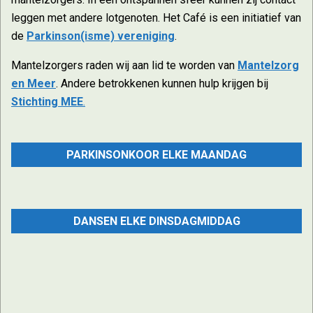
leggen met andere lotgenoten. Het Café is een initiatief van
de
Parkinson(isme) vereniging
.
Mantelzorgers raden wij aan lid te worden van
Mantelzorg
en Meer
. Andere betrokkenen kunnen hulp krijgen bij
Stichting MEE
.
2024-
11-
PARKINSONKOOR ELKE MAANDAG
15
DANSEN ELKE DINSDAGMIDDAG
Elke maandag 10:45-12:15 uur
Zaal open vanaf 10:00 uur. Vooraf koffie/thee en na het
zingen een kop soep.