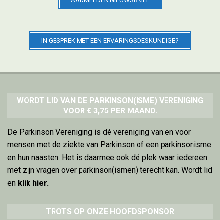
AANMELDEN NIEUWSBRIEF
IN GESPREK MET EEN ERVARINGSDESKUNDIGE?
Sponsor
WORDT LID VAN DE PARKINSON(ISME) VERENIGING
VOOR € 3,75 PER MAAND.
De Parkinson Vereniging is dé vereniging van en voor
mensen met de ziekte van Parkinson of een parkinsonisme
en hun naasten. Het is daarmee ook dé plek waar iedereen
met zijn vragen over parkinson(ismen) terecht kan. Wordt lid
en
klik hier
.
TROTS OP ONZE HOOFDSPONSOR