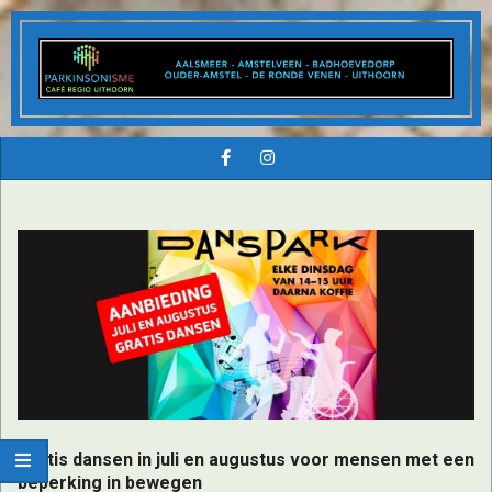
Skip
to
content
Parkinson(i
Secondary
Navigation
Cafe
Menu
regio
Uithoorn
Gratis dansen in juli en augustus voor mensen met een
beperking in bewegen