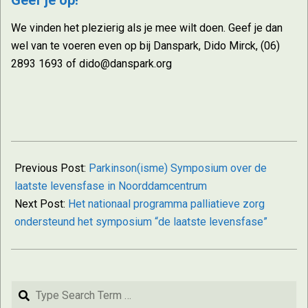
Geef je op!
We vinden het plezierig als je mee wilt doen. Geef je dan
wel van te voeren even op bij Danspark, Dido Mirck, (06)
2893 1693 of dido@danspark.org
2025-
06-
Previous Post:
Parkinson(isme) Symposium over de
03
laatste levensfase in Noorddamcentrum
Next Post:
Het nationaal programma palliatieve zorg
ondersteund het symposium “de laatste levensfase”
Search