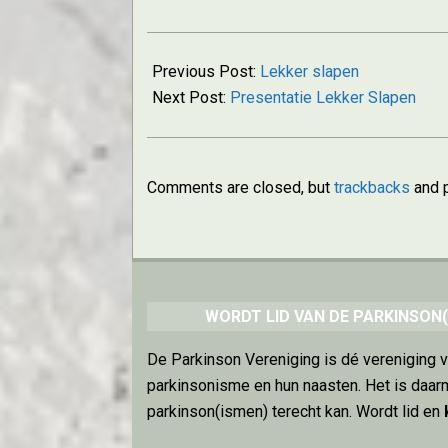
2025-
02-
Previous Post:
Lekker slapen
07
Next Post:
Presentatie Lekker Slapen
Comments are closed, but
trackbacks
and p
WORDT LID VAN DE PARKINSON(
De Parkinson Vereniging is dé vereniging 
parkinsonisme en hun naasten. Het is daar
parkinson(ismen) terecht kan. Wordt lid en