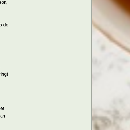
son,
us de
s
ingt
met
van