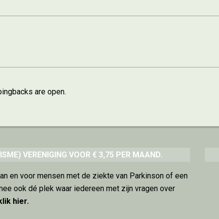
ingbacks are open.
ISME) VERENIGING VOOR € 3,75 PER MAAND.
van en voor mensen met de ziekte van Parkinson of een
mee ook dé plek waar iedereen met zijn vragen over
klik hier
.