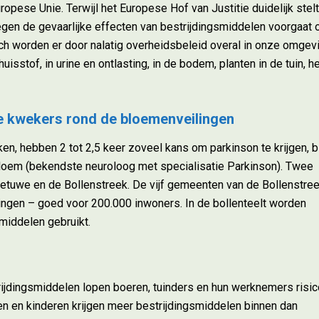
opese Unie. Terwijl het Europese Hof van Justitie duidelijk stelt
egen de gevaarlijke effecten van bestrijdingsmiddelen voorgaat 
h worden er door nalatig overheidsbeleid overal in onze omgev
huisstof, in urine en ontlasting, in de bodem, planten in de tuin, h
e kwekers rond de bloemenveilingen
n, hebben 2 tot 2,5 keer zoveel kans om parkinson te krijgen, bl
loem (bekendste neuroloog met specialisatie Parkinson). Twee
Betuwe en de Bollenstreek. De vijf gemeenten van de Bollenstre
lingen – goed voor 200.000 inwoners. In de bollenteelt worden
middelen gebruikt.
rijdingsmiddelen lopen boeren, tuinders en hun werknemers risi
en kinderen krijgen meer bestrijdingsmiddelen binnen dan