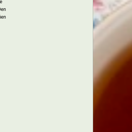
de
Den
ien