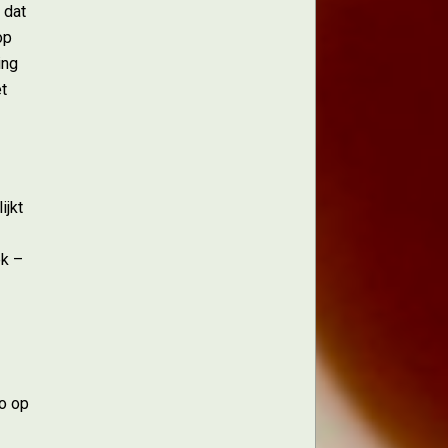
 dat
op
ing
et
ijkt
ek –
co op