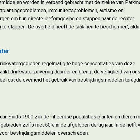
smiddelen worden in verband gebracht met de ziekte van Parkin
rtplantingsproblemen, immuniteitsproblemen, autisme en
gen om hun directe leefomgeving en stappen naar de rechter.
 te stappen. De overheid heeft de taak hen te beschermen’, ald
ater
 drinkwatergebieden regelmatig te hoge concentraties van deze
aakt drinkwaterzuivering duurder en brengt de veiligheid van on
eel dat de overheid het gebruik van bestrijdingsmiddelen terugdr
uur. Sinds 1900 zijn de inheemse populaties planten en dieren 
ebieden zelfs met 50% in de afgelopen dertig jaar. In de helft 
voor bestrijdingsmiddelen overschreden.